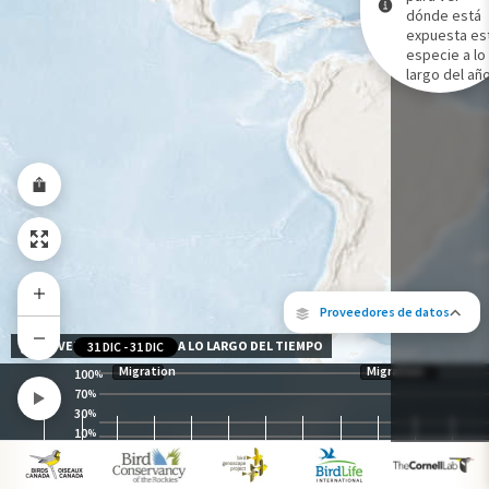
dónde está
expuesta es
Gama de especies por estación
especie a lo
Gama de verano
largo del año
Rango de invierno
Rango a lo largo del año
Proveedores de datos
NIVEL DE EXPOSICIÓN A LO LARGO DEL TIEMPO
31 DIC
-
31 DIC
Migration
Migration
100
%
70
%
30
%
10
%
Los siguientes socios contribuyeron al