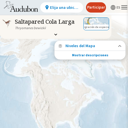
Participar
Elija una ubicación
Saltapared Cola Larga
Migración de especies
Thryomanes bewickii
Niveles del Mapa
Mostrar descripciones
Conexiones de especies
Elija cualquier ubicación en el mapa para
ver dónde más se han vuelto a encontrar
aves marcadas de esta especie.
Ubicaciones con disponibilidad
datos
Ubicaciones conectadas
Gama de especies por estación
Gama de verano
Rango de invierno