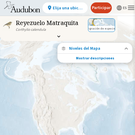
Participar
Elija una ubicación
Reyezuelo Matraquita
Migración de especies
Corthylio calendula
Niveles del Mapa
Mostrar descripciones
Conexiones de especies
Elija cualquier ubicación en el mapa para
ver dónde más se han vuelto a encontrar
aves marcadas de esta especie.
Ubicaciones con disponibilidad
datos
Ubicaciones conectadas
Gama de especies por estación
Gama de verano
Rango de invierno