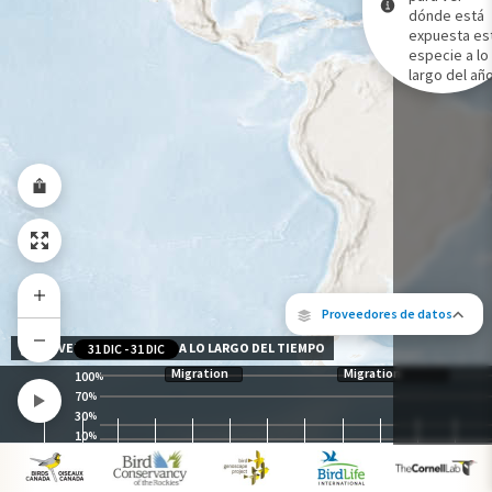
dónde está
expuesta es
Gama de especies por estación
especie a lo
Gama de verano
largo del año
Rango de invierno
Rango a lo largo del año
Proveedores de datos
NIVEL DE EXPOSICIÓN A LO LARGO DEL TIEMPO
31 DIC
-
31 DIC
Migration
Migration
100
%
70
%
30
%
10
%
Los siguientes socios contribuyeron al