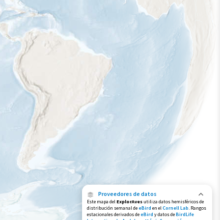
Proveedores de datos
Este mapa del
ExplorAves
utiliza datos hemisféricos de
distribución semanal de
eBird
en el
Cornell Lab
. Rangos
estacionales derivados de
eBird
y datos de
BirdLife