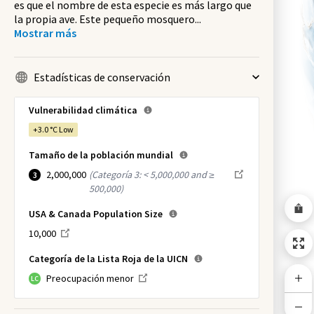
es que el nombre de esta especie es más largo que
la propia ave. Este pequeño mosquero
...
Mostrar más
Estadísticas de conservación
Vulnerabilidad climática
+3.0 °C
Low
Tamaño de la población mundial
2,000,000
(
Categoría 3: < 5,000,000 and ≥
3
500,000
)
USA & Canada Population Size
10,000
Categoría de la Lista Roja de la UICN
Preocupación menor
LC