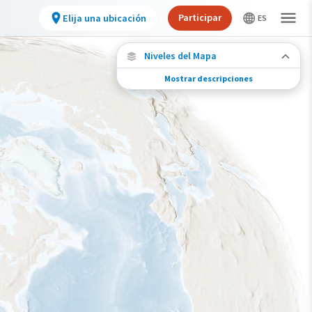
Participar
Elija una ubicación
Niveles del Mapa
Mostrar descripciones
Migración de especies
Vea dónde viaja esta especie durante todo el
año.
Abundancia de esta especie
Muy bajo
Bajo
Moderada
Alto
Muy alto
Gama de especies por estación
Gama de verano
Rango de invierno
Rango a lo largo del año