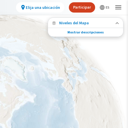
Participar
Elija una ubicación
Niveles del Mapa
Mostrar descripciones
Conexiones de especies
Elija cualquier ubicación en el mapa para ver
dónde más se han vuelto a encontrar aves
marcadas de esta especie.
Ubicaciones con disponibilidad datos
Ubicaciones conectadas
Gama de especies por estación
Gama de verano
Rango de invierno
Rango a lo largo del año