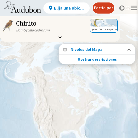
Participar
Elija una ubicación
Chinito
Migración de especies
Bombycilla cedrorum
Niveles del Mapa
Mostrar descripciones
Conexiones de especies
Elija cualquier ubicación en el mapa para
ver dónde más se han vuelto a encontrar
aves marcadas de esta especie.
Ubicaciones con disponibilidad
datos
Ubicaciones conectadas
Gama de especies por estación
Gama de verano
Rango de invierno