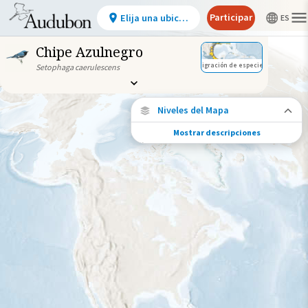
Participar
Elija una ubicación
Chipe Azulnegro
Migración de especies
Setophaga caerulescens
Niveles del Mapa
Mostrar descripciones
Conexiones de especies
Elija cualquier ubicación en el mapa para
ver dónde más se han vuelto a encontrar
aves marcadas de esta especie.
Ubicaciones con disponibilidad
datos
Ubicaciones conectadas
Gama de especies por estación
Gama de verano
Rango de invierno