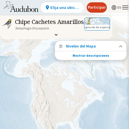
Participar
Elija una ubicación
Chipe Cachetes Amarillos
Migración de especies
Setophaga chrysoparia
Niveles del Mapa
Mostrar descripciones
Conexiones de especies
Elija cualquier ubicación en el mapa para
ver dónde más se han vuelto a encontrar
aves marcadas de esta especie.
Ubicaciones con disponibilidad
datos
Ubicaciones conectadas
Gama de especies por estación
Gama de verano
Rango de invierno