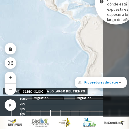
dónde está
expuesta es
Gama de especies por estación
especie a lo
Gama de verano
largo del año
Rango de invierno
Rango a lo largo del año
Proveedores de datos
NIVEL DE EXPOSICIÓN A LO LARGO DEL TIEMPO
31 DIC
-
31 DIC
Migration
Migration
100
%
70
%
30
%
10
%
Los siguientes socios contribuyeron al