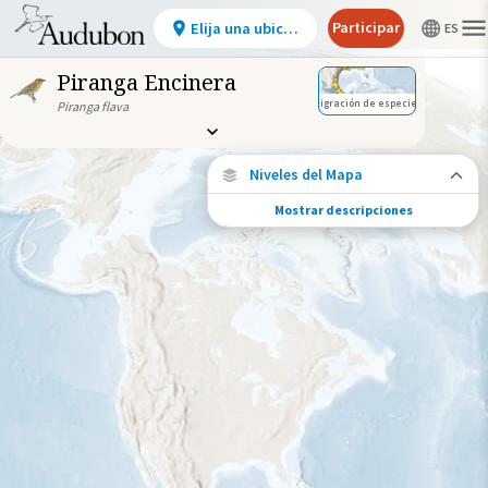
Participar
Elija una ubicación
Piranga Encinera
Migración de especies
Piranga flava
Niveles del Mapa
Mostrar descripciones
Conexiones de especies
Elija cualquier ubicación en el mapa para
ver dónde más se han vuelto a encontrar
aves marcadas de esta especie.
Ubicaciones con disponibilidad
datos
Ubicaciones conectadas
Gama de especies por estación
Gama de verano
Rango de invierno