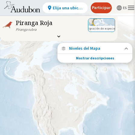
Participar
Elija una ubicación
Piranga Roja
Migración de especies
Piranga rubra
Niveles del Mapa
Mostrar descripciones
Conexiones de especies
Elija cualquier ubicación en el mapa para
ver dónde más se han vuelto a encontrar
aves marcadas de esta especie.
Ubicaciones con disponibilidad
datos
Ubicaciones conectadas
Gama de especies por estación
Gama de verano
Rango de invierno