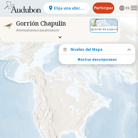
Participar
Elija una ubicación
Gorrión Chapulín
Migración de especies
Ammodramus savannarum
Niveles del Mapa
Mostrar descripciones
Conexiones de especies
Elija cualquier ubicación en el mapa para
ver dónde más se han vuelto a encontrar
aves marcadas de esta especie.
Ubicaciones con disponibilidad
datos
Ubicaciones conectadas
Gama de especies por estación
Gama de verano
Rango de invierno