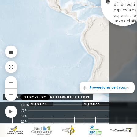
dónde está
expuesta es
Gama de especies por estación
especie a lo
Gama de verano
largo del año
Rango de invierno
Rango a lo largo del año
Proveedores de datos
NIVEL DE EXPOSICIÓN A LO LARGO DEL TIEMPO
31 DIC
-
31 DIC
Migration
Migration
100
%
70
%
30
%
10
%
Los siguientes socios contribuyeron al