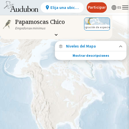
Participar
Elija una ubicación
Papamoscas Chico
Migración de especies
Empidonax minimus
Niveles del Mapa
Mostrar descripciones
Conexiones de especies
Elija cualquier ubicación en el mapa para
ver dónde más se han vuelto a encontrar
aves marcadas de esta especie.
Ubicaciones con disponibilidad
datos
Ubicaciones conectadas
Gama de especies por estación
Gama de verano
Rango de invierno