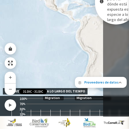
dónde está
expuesta es
Gama de especies por estación
especie a lo
Gama de verano
largo del año
Rango de invierno
Rango a lo largo del año
Proveedores de datos
NIVEL DE EXPOSICIÓN A LO LARGO DEL TIEMPO
31 DIC
-
31 DIC
Migration
Migration
100
%
70
%
30
%
10
%
Los siguientes socios contribuyeron al