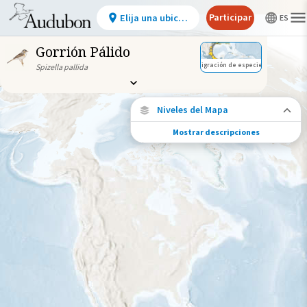
Participar
Elija una ubicación
Gorrión Pálido
Migración de especies
Spizella pallida
Niveles del Mapa
Mostrar descripciones
Migración de especies
Vea dónde viaja esta especie durante todo
el año.
Abundancia de esta especie
Muy bajo
Bajo
Moderada
Alto
Muy alto
Gama de especies por estación
Gama de verano
Rango de invierno