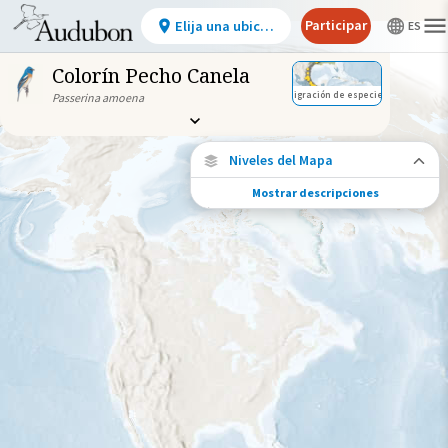
Participar
Elija una ubicación
Colorín Pecho Canela
Migración de especies
Passerina amoena
Niveles del Mapa
Mostrar descripciones
Migración de especies
Vea dónde viaja esta especie durante todo
el año.
Abundancia de esta especie
Muy bajo
Bajo
Moderada
Alto
Muy alto
Gama de especies por estación
Gama de verano
Rango de invierno