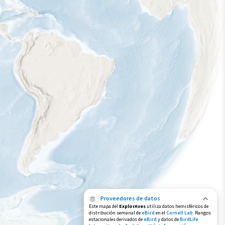
Proveedores de datos
Este mapa del
ExplorAves
utiliza datos hemisféricos de
distribución semanal de
eBird
en el
Cornell Lab
. Rangos
estacionales derivados de
eBird
y datos de
BirdLife