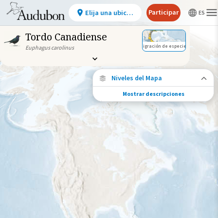
Participar
Elija una ubicación
Tordo Canadiense
Migración de especies
Euphagus carolinus
Niveles del Mapa
Mostrar descripciones
Migración de especies
Vea dónde viaja esta especie durante todo
el año.
Ave monitoreada
individualmente (alta
precisión)
Ave monitoreada
individualmente (baja
precisión)
Brecha en los datos de
seguimiento