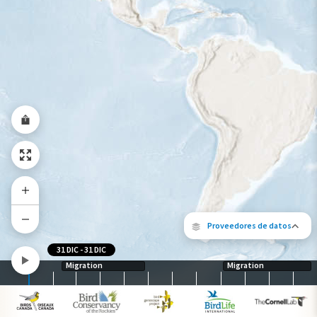
Viaje de un pájaro rastreado
Abundancia de esta especie
Muy bajo
Bajo
Moderada
Alto
Muy alto
Gama de especies por estación
Gama de verano
Rango de invierno
Rango a lo largo del año
Proveedores de datos
31 DIC
-
31 DIC
Migration
Migration
Los siguientes socios contribuyeron al