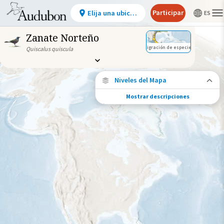
Participar
Elija una ubicación
Zanate Norteño
Migración de especies
Quiscalus quiscula
Niveles del Mapa
Mostrar descripciones
Conexiones de especies
Elija cualquier ubicación en el mapa para
ver dónde más se han vuelto a encontrar
aves marcadas de esta especie.
Ubicaciones con disponibilidad
datos
Ubicaciones conectadas
Gama de especies por estación
Gama de verano
Rango de invierno