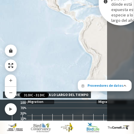
dónde está
expuesta es
Gama de especies por estación
especie a lo
Gama de verano
largo del año
Rango de invierno
Rango a lo largo del año
Proveedores de datos
NIVEL DE EXPOSICIÓN A LO LARGO DEL TIEMPO
31 DIC
-
31 DIC
Migration
Migration
100
%
70
%
30
%
10
%
Los siguientes socios contribuyeron al