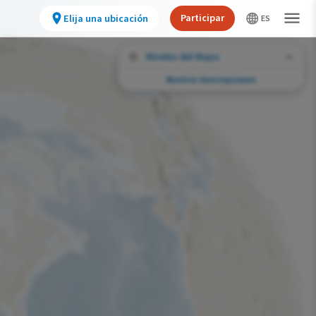
Participar
Elija una ubicación
Niveles del Mapa
Mostrar descripciones
Desafíos de conservación
Vea la huella de actividades humanas
seleccionadas y cambios ambientales en
todo el hemisferio.
Abundancia de esta especie
Muy bajo
Bajo
Moderada
Alto
Muy alto
Desafío de la Huella de la Conservación
Improbable
Bajo
Moderada
Alto
Muy alto
0%
>0%-10%
11%-30%
31%-70%
71%-100%
Gama de especies por estación
Gama de verano