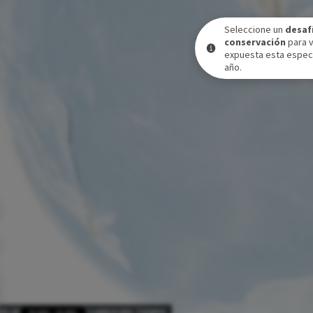
Seleccione un
desaf
conservación
para 
expuesta esta especi
año.
VEL DE EXPOSICIÓN A LO LARGO DEL TIEMPO
31 DIC
-
31 DIC