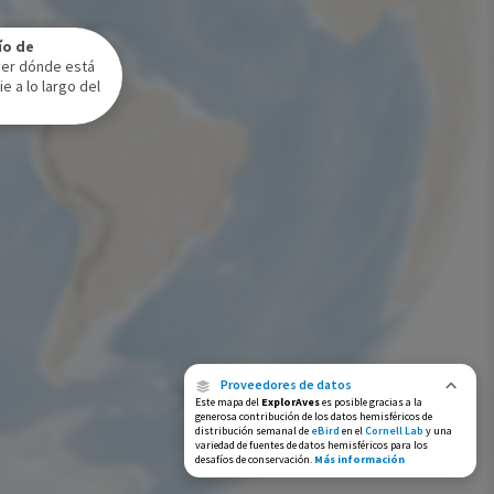
Rango de invierno
ío de
Rango a lo largo del año
ver dónde está
e a lo largo del
Proveedores de datos
Este mapa del
ExplorAves
es posible gracias a la
generosa contribución de los datos hemisféricos de
distribución semanal de
eBird
en el
Cornell Lab
y una
variedad de fuentes de datos hemisféricos para los
desafíos de conservación.
Más información