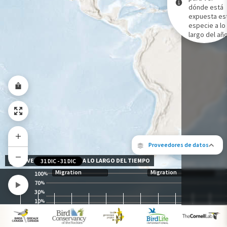
dónde está
expuesta es
Gama de especies por estación
especie a lo
Gama de verano
largo del año
Rango de invierno
Rango a lo largo del año
Proveedores de datos
NIVEL DE EXPOSICIÓN A LO LARGO DEL TIEMPO
31 DIC
-
31 DIC
Migration
Migration
100
%
70
%
30
%
10
%
Los siguientes socios contribuyeron al