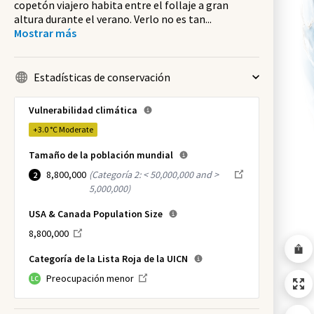
copetón viajero habita entre el follaje a gran
altura durante el verano. Verlo no es tan
...
Mostrar más
Estadísticas de conservación
Vulnerabilidad climática
+3.0 °C
Moderate
Tamaño de la población mundial
8,800,000
(
Categoría 2: < 50,000,000 and >
2
5,000,000
)
USA & Canada Population Size
8,800,000
Categoría de la Lista Roja de la UICN
Preocupación menor
LC