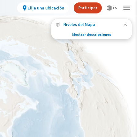
Participar
Elija una ubicación
Niveles del Mapa
Mostrar descripciones
Conexiones de especies
Elija cualquier ubicación en el mapa para ver
dónde más se han vuelto a encontrar aves
marcadas de esta especie.
Ubicaciones con disponibilidad datos
Ubicaciones conectadas
Gama de especies por estación
Gama de verano
Rango de invierno
Rango a lo largo del año