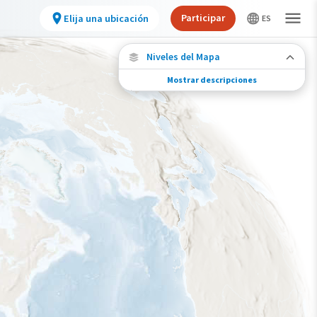
Participar
Elija una ubicación
Niveles del Mapa
Mostrar descripciones
Migración de especies
Vea dónde viaja esta especie durante todo el
año.
Ave monitoreada
individualmente (alta
precisión)
Ave monitoreada
individualmente (baja
precisión)
Brecha en los datos de
seguimiento
Viaje de un pájaro rastreado
Abundancia de esta especie