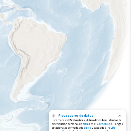
Muy bajo
Bajo
Moderada
Alto
Muy alto
Gama de especies por estación
Gama de verano
Rango de invierno
Rango a lo largo del año
Proveedores de datos
Este mapa del
ExplorAves
utiliza datos hemisféricos de
distribución semanal de
eBird
en el
Cornell Lab
. Rangos
estacionales derivados de
eBird
y datos de
BirdLife