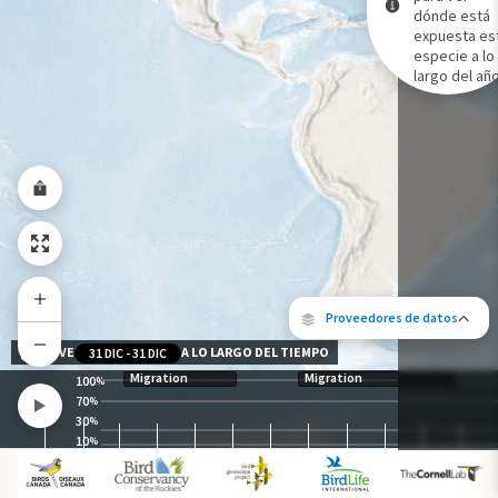
dónde está
expuesta es
Gama de especies por estación
especie a lo
Gama de verano
largo del año
Rango de invierno
Rango a lo largo del año
Proveedores de datos
NIVEL DE EXPOSICIÓN A LO LARGO DEL TIEMPO
31 DIC
-
31 DIC
Migration
Migration
100
%
70
%
30
%
10
%
Los siguientes socios contribuyeron al