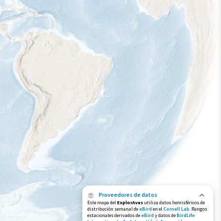
Proveedores de datos
Este mapa del
ExplorAves
utiliza datos hemisféricos de
distribución semanal de
eBird
en el
Cornell Lab
. Rangos
estacionales derivados de
eBird
y datos de
BirdLife