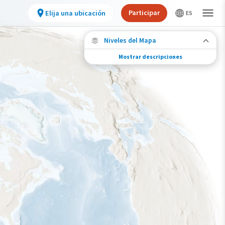
Participar
Elija una ubicación
Niveles del Mapa
Mostrar descripciones
Migración de especies
Vea dónde viaja esta especie durante todo el
año.
Abundancia de esta especie
Muy bajo
Bajo
Moderada
Alto
Muy alto
Gama de especies por estación
Gama de verano
Rango de invierno
Rango a lo largo del año