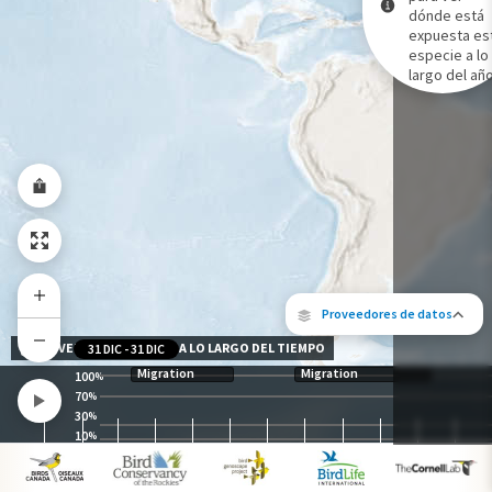
dónde está
expuesta es
Gama de especies por estación
especie a lo
Gama de verano
largo del año
Rango de invierno
Rango a lo largo del año
Proveedores de datos
NIVEL DE EXPOSICIÓN A LO LARGO DEL TIEMPO
31 DIC
-
31 DIC
Migration
Migration
100
%
70
%
30
%
10
%
Los siguientes socios contribuyeron al