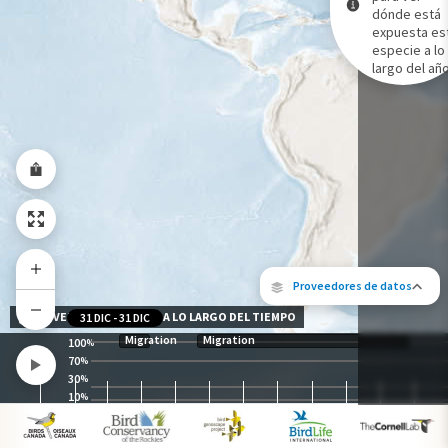
dónde está
expuesta es
Gama de especies por estación
especie a lo
Gama de verano
largo del año
Rango de invierno
Rango a lo largo del año
Proveedores de datos
NIVEL DE EXPOSICIÓN A LO LARGO DEL TIEMPO
31 DIC
-
31 DIC
Migration
Migration
100
%
70
%
30
%
10
%
Los siguientes socios contribuyeron al