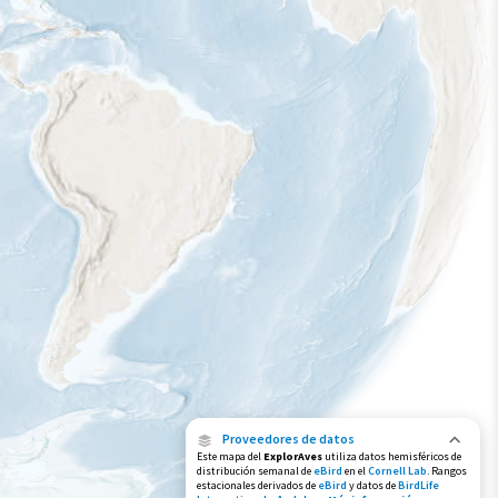
Proveedores de datos
Este mapa del
ExplorAves
utiliza datos hemisféricos de
distribución semanal de
eBird
en el
Cornell Lab
. Rangos
estacionales derivados de
eBird
y datos de
BirdLife