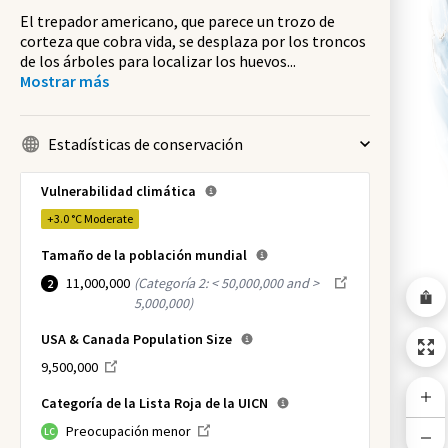
El trepador americano, que parece un trozo de
corteza que cobra vida, se desplaza por los troncos
de los árboles para localizar los huevos
...
Mostrar más
Estadísticas de conservación
Vulnerabilidad climática
+3.0 °C
Moderate
Tamaño de la población mundial
11,000,000
(
Categoría 2: < 50,000,000 and >
2
5,000,000
)
USA & Canada Population Size
9,500,000
Categoría de la Lista Roja de la UICN
Preocupación menor
LC