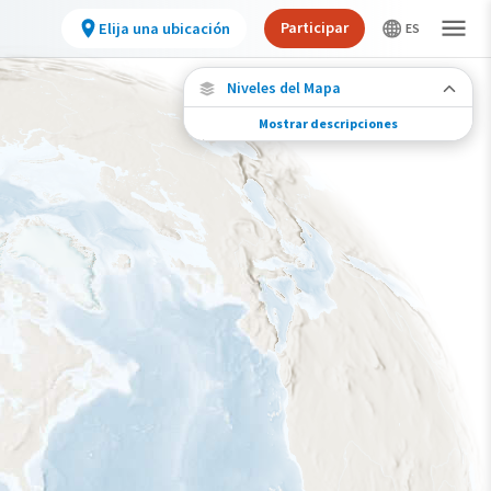
Participar
Elija una ubicación
Niveles del Mapa
Mostrar descripciones
Migración de especies
Vea dónde viaja esta especie durante todo el
año.
Abundancia de esta especie
Muy bajo
Bajo
Moderada
Alto
Muy alto
Gama de especies por estación
Gama de verano
Rango de invierno
Rango a lo largo del año