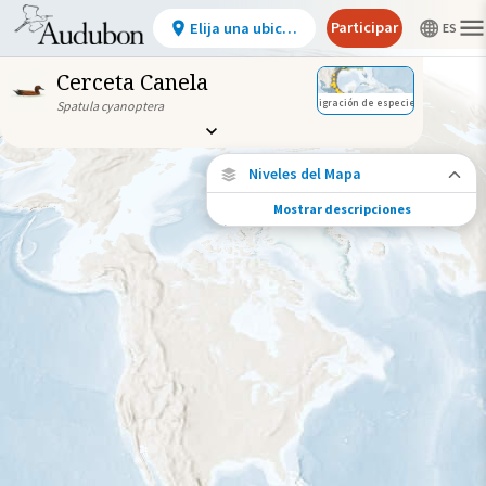
Participar
Elija una ubicación
Cerceta Canela
Migración de especies
Spatula cyanoptera
Niveles del Mapa
Mostrar descripciones
Conexiones de especies
Elija cualquier ubicación en el mapa para
ver dónde más se han vuelto a encontrar
aves marcadas de esta especie.
Ubicaciones con disponibilidad
datos
Ubicaciones conectadas
Gama de especies por estación
Gama de verano
Rango de invierno