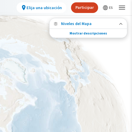
Participar
Elija una ubicación
Niveles del Mapa
Mostrar descripciones
Conexiones de especies
Elija cualquier ubicación en el mapa para ver
dónde más se han vuelto a encontrar aves
marcadas de esta especie.
Ubicaciones con disponibilidad datos
Ubicaciones conectadas
Gama de especies por estación
Gama de verano
Rango de invierno
Rango a lo largo del año