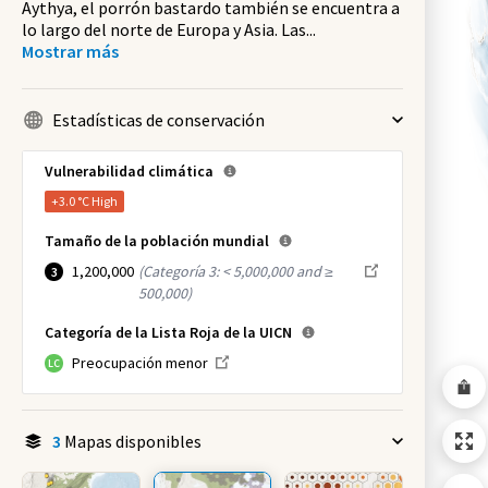
Aythya, el porrón bastardo también se encuentra a
lo largo del norte de Europa y Asia. Las
...
Mostrar más
Estadísticas de conservación
Vulnerabilidad climática
+3.0 °C
High
Tamaño de la población mundial
1,200,000
(
Categoría 3: < 5,000,000 and ≥
3
500,000
)
Categoría de la Lista Roja de la UICN
Preocupación menor
LC
3
Mapas disponibles