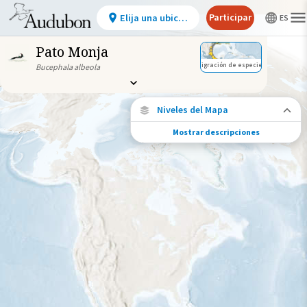
Participar
Elija una ubicación
Pato Monja
Migración de especies
Bucephala albeola
Niveles del Mapa
Mostrar descripciones
Migración de especies
Vea dónde viaja esta especie durante todo
el año.
Abundancia de esta especie
Muy bajo
Bajo
Moderada
Alto
Muy alto
Gama de especies por estación
Gama de verano
Rango de invierno