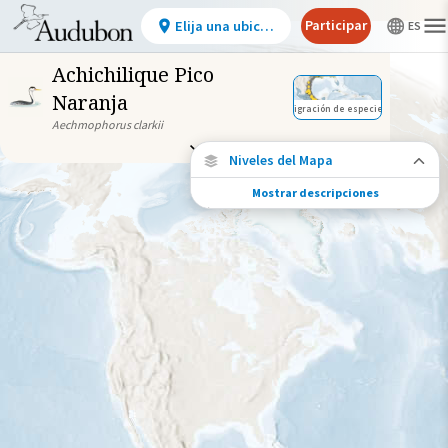
Participar
Elija una ubicación
Achichilique Pico
Naranja
Migración de especies
Aechmophorus clarkii
Niveles del Mapa
Mostrar descripciones
Migración de especies
Vea dónde viaja esta especie durante todo
el año.
Abundancia de esta especie
Muy bajo
Bajo
Moderada
Alto
Muy alto
Gama de especies por estación
Gama de verano
Rango de invierno