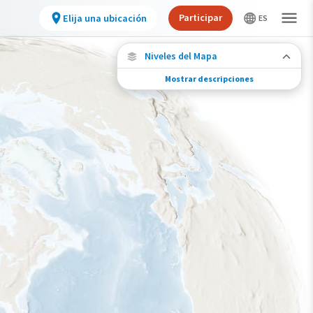
Participar
Elija una ubicación
Niveles del Mapa
Mostrar descripciones
Migración de especies
Vea dónde viaja esta especie durante todo el
año.
Abundancia de esta especie
Muy bajo
Bajo
Moderada
Alto
Muy alto
Gama de especies por estación
Gama de verano
Rango de invierno
Rango a lo largo del año