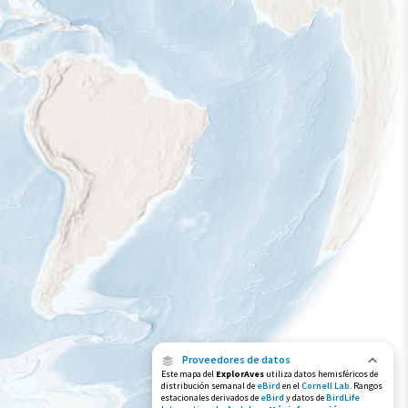
Proveedores de datos
Este mapa del
ExplorAves
utiliza datos hemisféricos de
distribución semanal de
eBird
en el
Cornell Lab
. Rangos
estacionales derivados de
eBird
y datos de
BirdLife