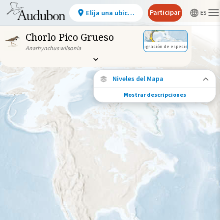
Participar
Elija una ubicación
Chorlo Pico Grueso
Migración de especies
Anarhynchus wilsonia
Niveles del Mapa
Mostrar descripciones
Conexiones de especies
Elija cualquier ubicación en el mapa para
ver dónde más se han vuelto a encontrar
aves marcadas de esta especie.
Ubicaciones con disponibilidad
datos
Ubicaciones conectadas
Gama de especies por estación
Gama de verano
Rango de invierno