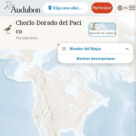
Participar
Elija una ubicación
Chorlo Dorado del Pací
co
Migración de especies
Pluvialis fulva
Niveles del Mapa
Mostrar descripciones
Conexiones de especies
Elija cualquier ubicación en el mapa para
ver dónde más se han vuelto a encontrar
aves marcadas de esta especie.
Ubicaciones con disponibilidad
datos
Ubicaciones conectadas
Gama de especies por estación
Gama de verano
Rango de invierno