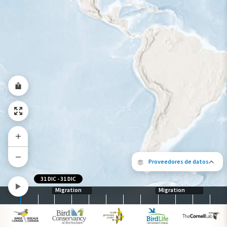
Gama de especies por estación
Gama de verano
Rango de invierno
Rango a lo largo del año
Proveedores de datos
31 DIC
-
31 DIC
Migration
Migration
Los siguientes socios contribuyeron al