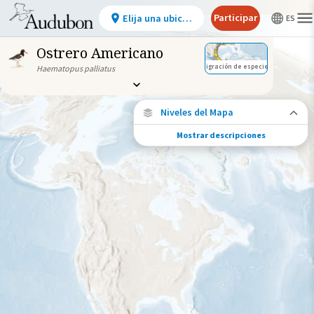
Participar
Elija una ubicación
Ostrero Americano
Migración de especies
Haematopus palliatus
Niveles del Mapa
Mostrar descripciones
Migración de especies
Vea dónde viaja esta especie durante todo
el año.
Ave monitoreada
individualmente (alta
precisión)
Viaje de un pájaro rastreado
Abundancia de esta especie
Muy bajo
Bajo
Moderada
Alto
Muy alto