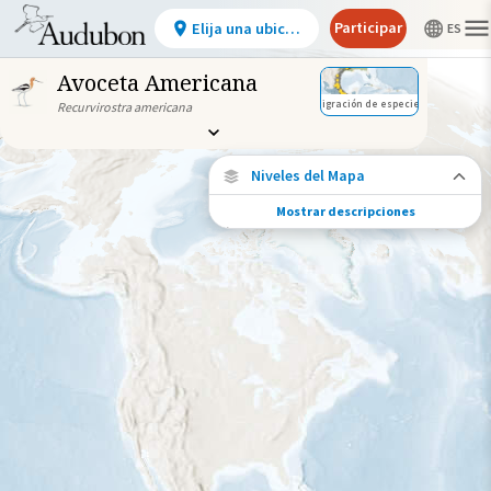
Participar
Elija una ubicación
Avoceta Americana
Migración de especies
Recurvirostra americana
Niveles del Mapa
Mostrar descripciones
Conexiones de especies
Elija cualquier ubicación en el mapa para
ver dónde más se han vuelto a encontrar
aves marcadas de esta especie.
Ubicaciones con disponibilidad
datos
Ubicaciones conectadas
Gama de especies por estación
Gama de verano
Rango de invierno