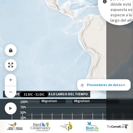
dónde está
expuesta es
Gama de especies por estación
especie a lo
Gama de verano
largo del año
Rango de invierno
Rango a lo largo del año
Proveedores de datos
NIVEL DE EXPOSICIÓN A LO LARGO DEL TIEMPO
31 DIC
-
31 DIC
Migration
Migration
100
%
70
%
30
%
10
%
Los siguientes socios contribuyeron al