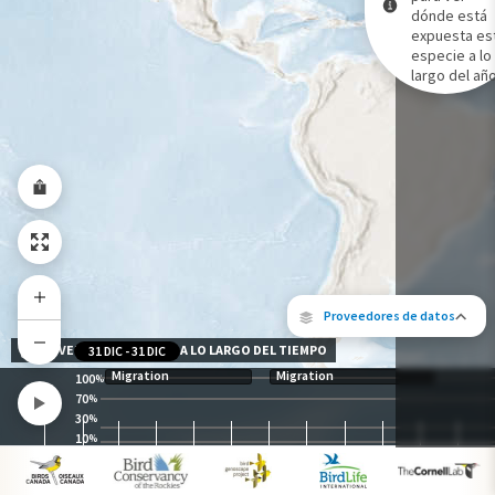
dónde está
expuesta es
Gama de especies por estación
especie a lo
Gama de verano
largo del año
Rango de invierno
Rango a lo largo del año
Proveedores de datos
NIVEL DE EXPOSICIÓN A LO LARGO DEL TIEMPO
31 DIC
-
31 DIC
Migration
Migration
100
%
70
%
30
%
10
%
Los siguientes socios contribuyeron al