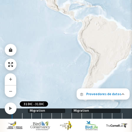
Gama de especies por estación
Gama de verano
Rango de invierno
Rango a lo largo del año
Proveedores de datos
31 DIC
-
31 DIC
Migration
Migration
Los siguientes socios contribuyeron al