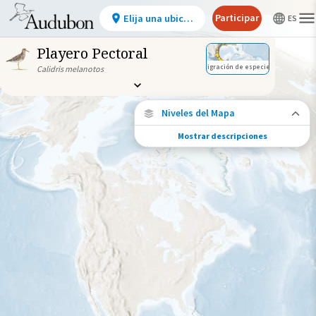
Participar
Elija una ubicación
Playero Pectoral
Migración de especies
Calidris melanotos
Niveles del Mapa
Mostrar descripciones
Migración de especies
Vea dónde viaja esta especie durante todo
el año.
Ave monitoreada
individualmente (alta
precisión)
Viaje de un pájaro rastreado
Abundancia de esta especie
Muy bajo
Bajo
Moderada
Alto
Muy alto