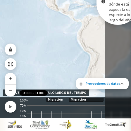
dónde está
expuesta es
Gama de especies por estación
especie a lo
Gama de verano
largo del año
Rango de invierno
Rango a lo largo del año
Proveedores de datos
NIVEL DE EXPOSICIÓN A LO LARGO DEL TIEMPO
31 DIC
-
31 DIC
Migration
Migration
100
%
70
%
30
%
10
%
Los siguientes socios contribuyeron al