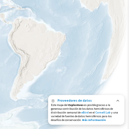
Rango de invierno
Rango a lo largo del año
Proveedores de datos
Este mapa del
ExplorAves
es posible gracias a la
generosa contribución de los datos hemisféricos de
distribución semanal de
eBird
en el
Cornell Lab
y una
variedad de fuentes de datos hemisféricos para los
desafíos de conservación.
Más información