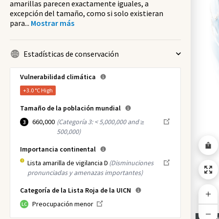
amarillas parecen exactamente iguales, a
excepción del tamaño, como si solo existieran
para
...
Mostrar más
Estadísticas de conservación
Vulnerabilidad climática
+3.0 °C
High
Tamaño de la población mundial
660,000
(
Categoría 3: < 5,000,000 and ≥
3
500,000
)
Importancia continental
Lista amarilla de vigilancia D
(Disminuciones
pronunciadas y amenazas importantes)
Categoría de la Lista Roja de la UICN
Preocupación menor
LC
NI