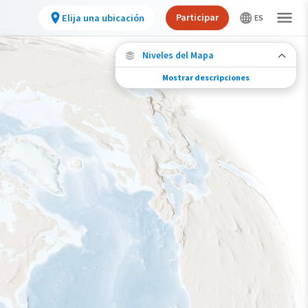
Participar
Elija una ubicación
Niveles del Mapa
Mostrar descripciones
Desafíos de conservación
Vea la huella de actividades humanas
seleccionadas y cambios ambientales en
todo el hemisferio.
Abundancia de esta especie
Muy bajo
Bajo
Moderada
Alto
Muy alto
Desafío de la Huella de la Conservación
Improbable
Bajo
Moderada
Alto
Muy alto
0%
>0%-10%
11%-30%
31%-70%
71%-100%
Gama de especies por estación
Gama de verano