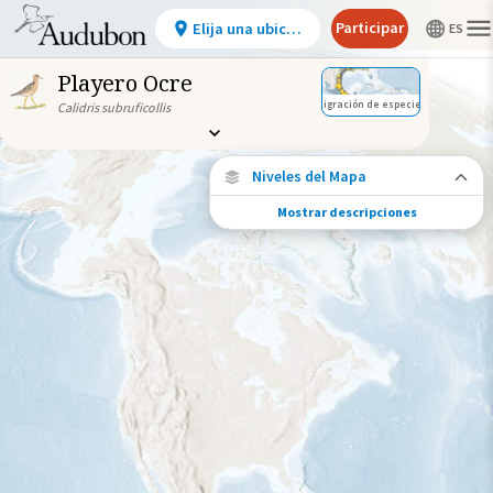
Participar
Elija una ubicación
Playero Ocre
Migración de especies
Calidris subruficollis
Niveles del Mapa
Mostrar descripciones
Conexiones de especies
Elija cualquier ubicación en el mapa para
ver dónde más se han vuelto a encontrar
aves marcadas de esta especie.
Ubicaciones con disponibilidad
datos
Ubicaciones conectadas
Gama de especies por estación
Gama de verano
Rango de invierno