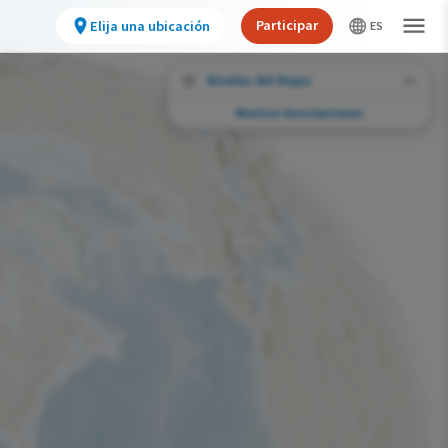
Participar
Elija una ubicación
Niveles del Mapa
Mostrar descripciones
Desafíos de conservación
Vea la huella de actividades humanas
seleccionadas y cambios ambientales en
todo el hemisferio.
Abundancia de esta especie
Muy bajo
Bajo
Moderada
Alto
Muy alto
Desafío de la Huella de la Conservación
Improbable
Bajo
Moderada
Alto
Muy alto
0%
>0%-10%
11%-30%
31%-70%
71%-100%
Gama de especies por estación
Gama de verano