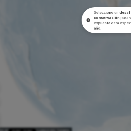
Seleccione un
desaf
conservación
para 
expuesta esta especi
año.
VEL DE EXPOSICIÓN A LO LARGO DEL TIEMPO
31 DIC
-
31 DIC