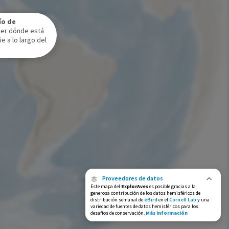
Rango de invierno
ío de
Rango a lo largo del año
ver dónde está
e a lo largo del
Proveedores de datos
Este mapa del
ExplorAves
es posible gracias a la
generosa contribución de los datos hemisféricos de
distribución semanal de
eBird
en el
Cornell Lab
y una
variedad de fuentes de datos hemisféricos para los
desafíos de conservación.
Más información