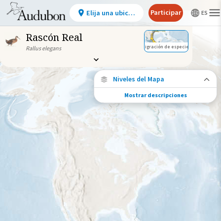
Participar
Elija una ubicación
Rascón Real
Migración de especies
Rallus elegans
Niveles del Mapa
Mostrar descripciones
Migración de especies
Vea dónde viaja esta especie durante todo
el año.
Ave monitoreada
individualmente (alta
precisión)
Viaje de un pájaro rastreado
Abundancia de esta especie
Muy bajo
Bajo
Moderada
Alto
Muy alto