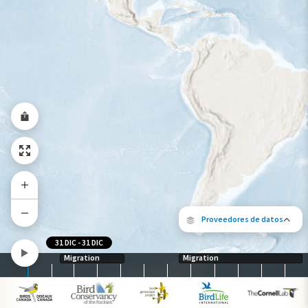
Gama de especies por estación
Gama de verano
Rango de invierno
Rango a lo largo del año
Proveedores de datos
31 DIC
-
31 DIC
Migration
Migration
Los siguientes socios contribuyeron al