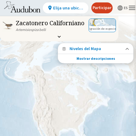
Participar
Elija una ubicación
Zacatonero Californiano
Migración de especies
Artemisiospiza belli
Niveles del Mapa
Mostrar descripciones
Conexiones de especies
Elija cualquier ubicación en el mapa para
ver dónde más se han vuelto a encontrar
aves marcadas de esta especie.
Ubicaciones con disponibilidad
datos
Ubicaciones conectadas
Gama de especies por estación
Gama de verano
Rango de invierno