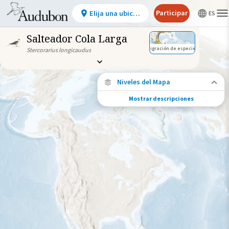
Participar
Elija una ubicación
Salteador Cola Larga
Migración de especies
Stercorarius longicaudus
Niveles del Mapa
Mostrar descripciones
Migración de especies
Vea dónde viaja esta especie durante todo
el año.
Ave monitoreada
individualmente (alta
precisión)
Ave monitoreada
individualmente (baja
precisión)
Brecha en los datos de
seguimiento