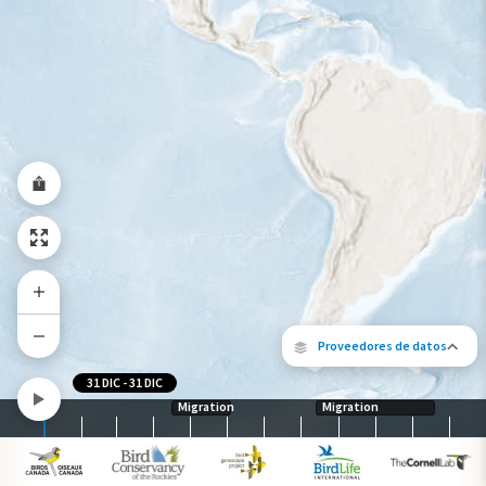
Viaje de un pájaro rastreado
Abundancia de esta especie
Muy bajo
Bajo
Moderada
Alto
Muy alto
Gama de especies por estación
Gama de verano
Rango de invierno
Rango a lo largo del año
Proveedores de datos
31 DIC
-
31 DIC
Migration
Migration
Los siguientes socios contribuyeron al